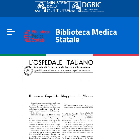
Go to content
Go to the navigation menu
Go to the footer
Biblioteca Medica
Toggle navigation
Statale
e