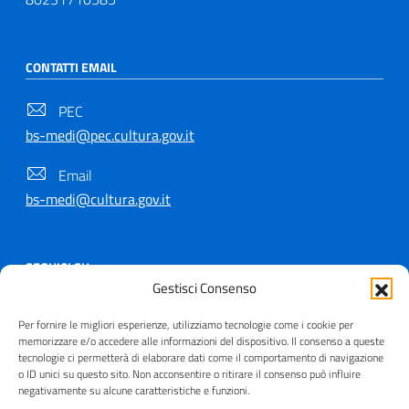
CONTATTI EMAIL
PEC
bs-medi@pec.cultura.gov.it
Email
bs-medi@cultura.gov.it
SEGUICI SU
Gestisci Consenso
Per fornire le migliori esperienze, utilizziamo tecnologie come i cookie per
memorizzare e/o accedere alle informazioni del dispositivo. Il consenso a queste
tecnologie ci permetterà di elaborare dati come il comportamento di navigazione
Copyright © 2021 - 2026
o ID unici su questo sito. Non acconsentire o ritirare il consenso può influire
negativamente su alcune caratteristiche e funzioni.
Useful Links Section
Privacy
|
Cookie policy
|
Contatti
|
Dichiarazione di