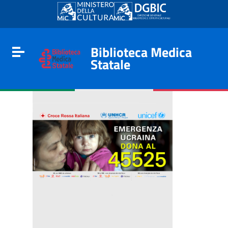
Go to content
Go to the navigation menu
Go to the footer
Biblioteca Medica
Toggle navigation
Statale
e