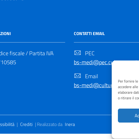
ZIONI
CONTATTI EMAIL
ice fiscale / Partita IVA
PEC
710585
bs-medi@pec.cultura.gov.it
Email
Per fornire l
bs-medi@cultura.gov.it
accedere alle
elaborare dat
o ritirare il 
Ac
sibilità
|
Crediti
| Realizzato da
Inera