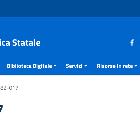
ica Statale
Biblioteca Digitale
Servizi
Risorse in rete
082-017
7