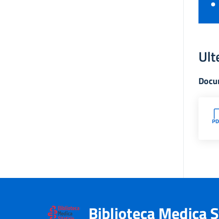
Ult
Docu
Biblioteca Medica S