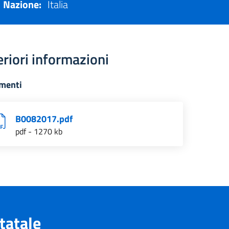
Nazione:
Italia
eriori informazioni
menti
B0082017.pdf
pdf - 1270 kb
tatale