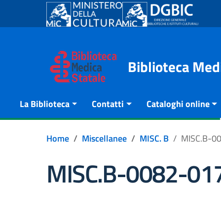
Go to content
Go to the navigation menu
Go to the footer
Biblioteca Med
La Biblioteca
Contatti
Cataloghi online
Home
Miscellanee
MISC. B
MISC.B-0
MISC.B-0082-01