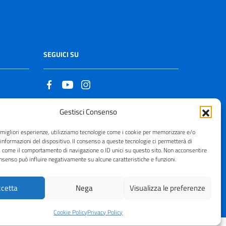
SEGUICI SU
Gestisci Consenso
Copyright © 2021 - 2026
e migliori esperienze, utilizziamo tecnologie come i cookie per memorizzare e/o
 informazioni del dispositivo. Il consenso a queste tecnologie ci permetterà di
i come il comportamento di navigazione o ID unici su questo sito. Non acconsentire
consenso può influire negativamente su alcune caratteristiche e funzioni.
cetta
Nega
Visualizza le preferenze
Cookie Policy
Privacy Policy