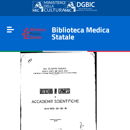
Go to content
Go to the navigation menu
Go to the footer
Biblioteca Medica
Toggle navigation
Statale
e