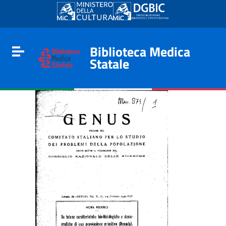
Go to content
Go to the navigation menu
Go to the footer
Biblioteca Medica
Toggle navigation
Statale
e