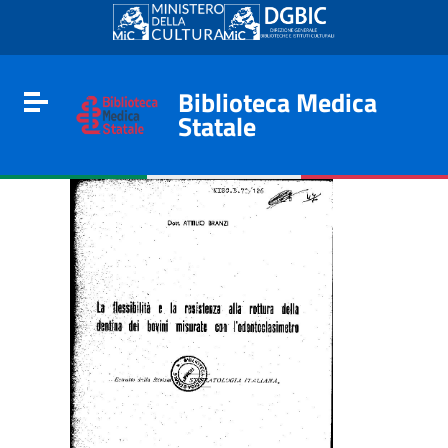
Go to content
Go to the navigation menu
Go to the footer
Biblioteca Medica
Toggle navigation
Statale
e