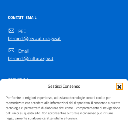
CONTATTI EMAIL
PEC
bs-medi@pec.cultura.gov.it
Email
bs-medi@cultura.gov.it
SEGUICI SU
Gestisci Consenso
Per fornire le migliori esperienze, utilizziamo tecnologie come i cookie per
memorizzare e/o accedere alle informazioni del dispositivo. Il consenso a queste
tecnologie ci permetterà di elaborare dati come il comportamento di navigazione
Copyright © 2021 - 2026
o ID unici su questo sito. Non acconsentire o ritirare il consenso può influire
negativamente su alcune caratteristiche e funzioni.
Useful Links Section
Privacy
|
Cookie policy
|
Contatti
|
Dichiarazione di