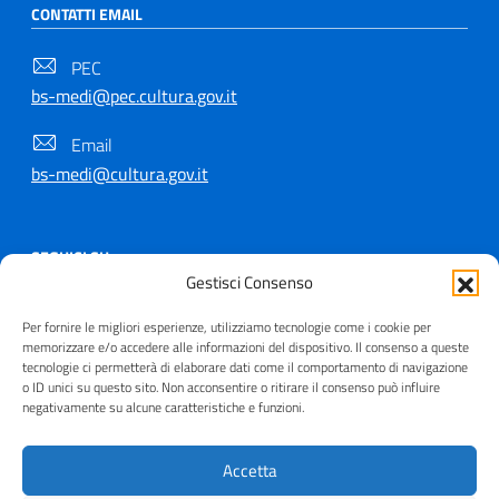
CONTATTI EMAIL
PEC
bs-medi@pec.cultura.gov.it
Email
bs-medi@cultura.gov.it
SEGUICI SU
Gestisci Consenso
Per fornire le migliori esperienze, utilizziamo tecnologie come i cookie per
memorizzare e/o accedere alle informazioni del dispositivo. Il consenso a queste
tecnologie ci permetterà di elaborare dati come il comportamento di navigazione
Copyright © 2021 - 2026
o ID unici su questo sito. Non acconsentire o ritirare il consenso può influire
negativamente su alcune caratteristiche e funzioni.
Useful Links Section
Privacy
|
Cookie policy
|
Contatti
|
Dichiarazione di
accessibilità
|
Crediti
| Realizzato da
Inera
Accetta