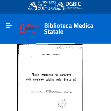
Go to content
Go to the navigation menu
Go to the footer
Biblioteca Medica
Toggle navigation
Statale
e