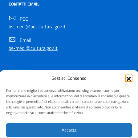
CONTATTI EMAIL
PEC
bs-medi@pec.cultura.gov.it
Email
bs-medi@cultura.gov.it
SEGUICI SU
Gestisci Consenso
Per fornire le migliori esperienze, utilizziamo tecnologie come i cookie per
memorizzare e/o accedere alle informazioni del dispositivo. Il consenso a queste
tecnologie ci permetterà di elaborare dati come il comportamento di navigazione
Copyright © 2021 - 2026
o ID unici su questo sito. Non acconsentire o ritirare il consenso può influire
negativamente su alcune caratteristiche e funzioni.
Useful Links Section
Privacy
|
Cookie policy
|
Contatti
|
Dichiarazione di
accessibilità
|
Crediti
| Realizzato da
Inera
Accetta