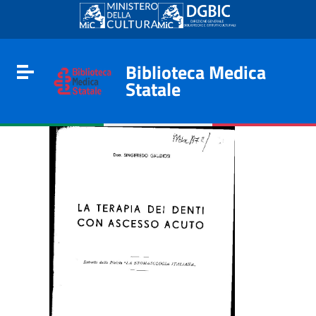
Go to content
Go to the navigation menu
Go to the footer
Biblioteca Medica
Toggle navigation
Statale
e