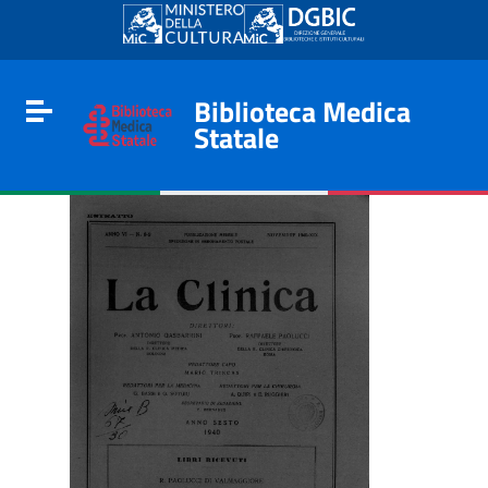
Go to content
Go to the navigation menu
Go to the footer
Biblioteca Medica
Toggle navigation
Statale
e