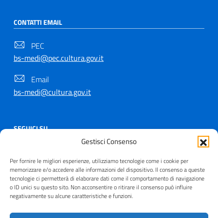
CONTATTI EMAIL
PEC
bs-medi@pec.cultura.gov.it
Email
bs-medi@cultura.gov.it
SEGUICI SU
Gestisci Consenso
Per fornire le migliori esperienze, utilizziamo tecnologie come i cookie per
memorizzare e/o accedere alle informazioni del dispositivo. Il consenso a queste
tecnologie ci permetterà di elaborare dati come il comportamento di navigazione
Copyright © 2021 - 2026
o ID unici su questo sito. Non acconsentire o ritirare il consenso può influire
Useful Links Section
negativamente su alcune caratteristiche e funzioni.
Privacy
|
Cookie policy
|
Contatti
|
Dichiarazione di
accessibilità
|
Crediti
| Realizzato da
Inera