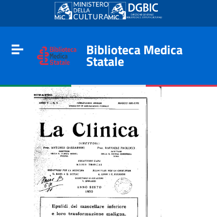
Go to content
Go to the navigation menu
Go to the footer
Biblioteca Medica
Toggle navigation
Statale
e