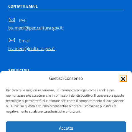
CONTATTI EMAIL
PEC
bs-medi@pec.cultura.gov.it
Email
bs-medi@cultura.gov.it
SEGUICI SU
Gestisci Consenso
Per fornire le migliori esperienze, utilizziamo tecnologie come i cookie per
memorizzare e/o accedere alle informazioni del dispositivo. Il consenso a queste
tecnologie ci permetterà di elaborare dati come il comportamento di navigazione
Copyright © 2021 - 2026
o ID unici su questo sito. Non acconsentire o ritirare il consenso può influire
Useful Links Section
negativamente su alcune caratteristiche e funzioni.
Privacy
|
Cookie policy
|
Contatti
|
Dichiarazione di
accessibilità
|
Crediti
| Realizzato da
Inera
Accetta