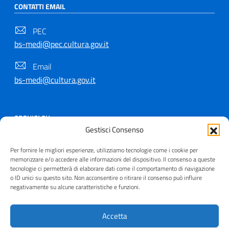
CONTATTI EMAIL
PEC
bs-medi@pec.cultura.gov.it
Email
bs-medi@cultura.gov.it
SEGUICI SU
Gestisci Consenso
Per fornire le migliori esperienze, utilizziamo tecnologie come i cookie per
memorizzare e/o accedere alle informazioni del dispositivo. Il consenso a queste
tecnologie ci permetterà di elaborare dati come il comportamento di navigazione
Copyright © 2021 - 2026
o ID unici su questo sito. Non acconsentire o ritirare il consenso può influire
negativamente su alcune caratteristiche e funzioni.
Useful Links Section
Privacy
|
Cookie policy
|
Contatti
|
Dichiarazione di
accessibilità
|
Crediti
| Realizzato da
Inera
Accetta