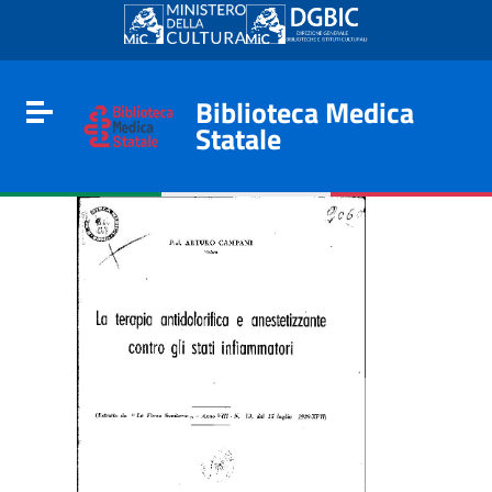
Go to content
Go to the navigation menu
Go to the footer
Biblioteca Medica
Toggle navigation
Statale
e