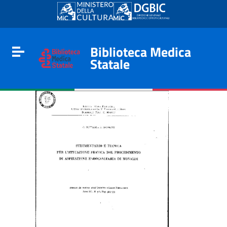
Go to content
Go to the navigation menu
Go to the footer
Biblioteca Medica
Toggle navigation
Statale
e