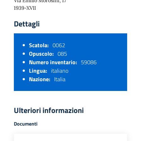
Via Emilio Morosini, 17
1939-XVII
Dettagli
Scatola:
0062
Opuscolo:
085
Numero inventario:
59086
Lingua:
italiano
Nazione:
Italia
Ulteriori informazioni
Documenti