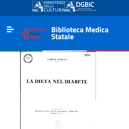
Go to content
Go to the navigation menu
Go to the footer
Biblioteca Medica
Toggle navigation
Statale
e