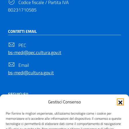
Codice fiscale / Partita IVA
80231710585
CONTATTI EMAIL
PEC
bs-medi@pec.cultura.gov.it
Email
bs-medi@cultura.gov.it
SEGUICI SU
Gestisci Consenso
Per fornire le migliori esperienze, utilizziamo tecnologie come i cookie per
memorizzare e/o accedere alle informazioni del dispositivo. Il consenso a queste
tecnologie ci permetterà di elaborare dati come il comportamento di navigazione
Copyright © 2021 - 2026
o ID unici su questo sito. Non acconsentire o ritirare il consenso può influire