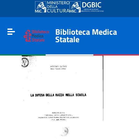
Go to content
Go to the navigation menu
Go to the footer
Biblioteca Medica
Toggle navigation
Statale
e