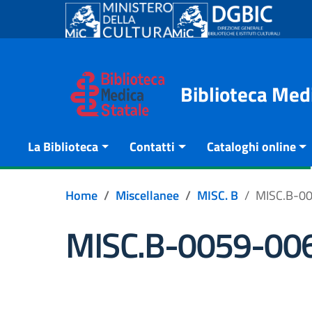
Go to content
Go to the navigation menu
Go to the footer
Biblioteca Med
La Biblioteca
Contatti
Cataloghi online
Home
Miscellanee
MISC. B
MISC.B-0
MISC.B-0059-00