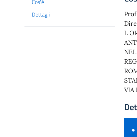
Cos'è
Prof
Dettagli
Dire
L O
ANT
NEL
REG
RO
STA
VIA
Det