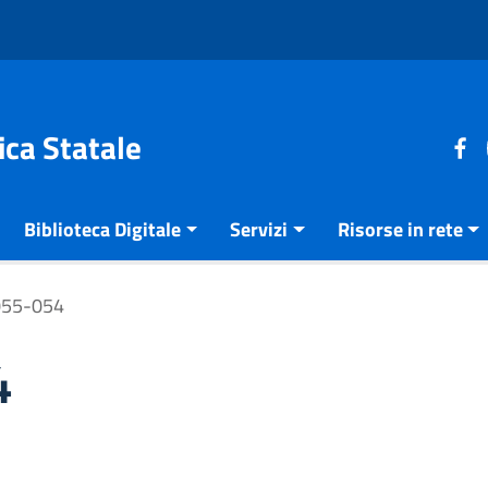
ica Statale
Biblioteca Digitale
Servizi
Risorse in rete
055-054
4