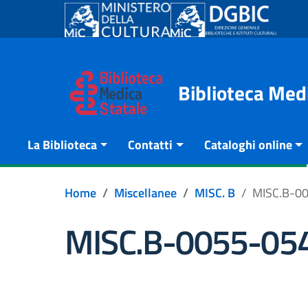
Go to content
Go to the navigation menu
Go to the footer
Biblioteca Med
La Biblioteca
Contatti
Cataloghi online
Home
Miscellanee
MISC. B
MISC.B-0
MISC.B-0055-05