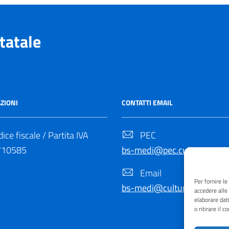
tatale
ZIONI
CONTATTI EMAIL
ice fiscale / Partita IVA
PEC
710585
bs-medi@pec.cultura.gov.it
Email
Per fornire l
bs-medi@cultura.gov.it
accedere alle
elaborare dat
o ritirare il 