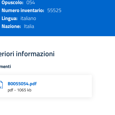
Opuscolo:
054
Numero inventario:
55525
Lingua:
italiano
Nazione:
Italia
eriori informazioni
menti
B0055054.pdf
pdf - 1065 kb