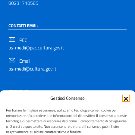
80231710585
CONTATTI EMAIL
PEC
bs-medi@pec.cultura.gov.it
Email
bs-medi@cultura.gov.it
SEGUICI SU
Gestisci Consenso
Per fornire le migliori esperienze, utilizziamo tecnologie come i cookie per
memorizzare e/o accedere alle informazioni del dispositivo. Il consenso a queste
tecnologie ci permetterà di elaborare dati come il comportamento di navigazione
Copyright © 2021 - 2026
o ID unici su questo sito. Non acconsentire o ritirare il consenso può influire
negativamente su alcune caratteristiche e funzioni.