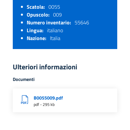
Scatola:
0055
Opuscolo:
009
Numero inventario:
55646
Lingua:
italiano
Nazione:
Italia
Ulteriori informazioni
Documenti
B0055009.pdf
pdf - 295 kb