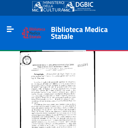
Go to content
Go to the navigation menu
Go to the footer
Biblioteca Medica
Toggle navigation
Statale
e