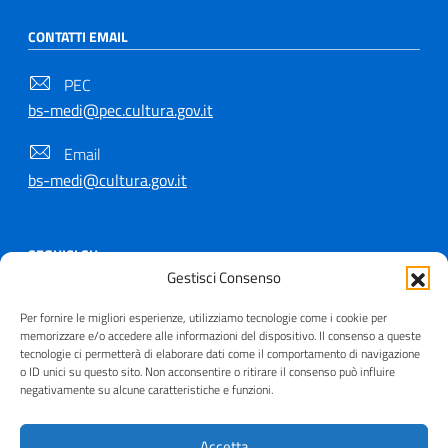
CONTATTI EMAIL
PEC
bs-medi@pec.cultura.gov.it
Email
bs-medi@cultura.gov.it
SEGUICI SU
Gestisci Consenso
Per fornire le migliori esperienze, utilizziamo tecnologie come i cookie per
memorizzare e/o accedere alle informazioni del dispositivo. Il consenso a queste
tecnologie ci permetterà di elaborare dati come il comportamento di navigazione
Copyright © 2021 - 2026
o ID unici su questo sito. Non acconsentire o ritirare il consenso può influire
negativamente su alcune caratteristiche e funzioni.
Useful Links Section
Privacy
|
Cookie policy
|
Contatti
|
Dichiarazione di
accessibilità
|
Crediti
| Realizzato da
Inera
Accetta