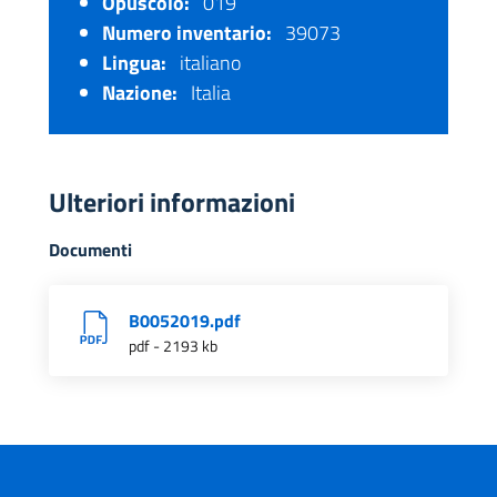
Opuscolo:
019
Numero inventario:
39073
Lingua:
italiano
Nazione:
Italia
Ulteriori informazioni
Documenti
B0052019.pdf
pdf - 2193 kb