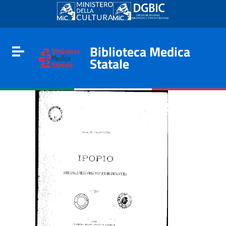
Go to content
Go to the navigation menu
Go to the footer
Biblioteca Medica
Toggle navigation
Statale
e