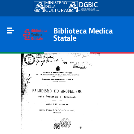
Go to content
Go to the navigation menu
Go to the footer
Biblioteca Medica
Toggle navigation
Statale
e