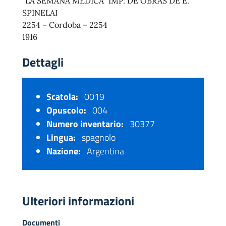
“LA SEMANA MÉDICA” IMP. DE OBRAS DE E.
SPINELAI
2254 – Cordoba – 2254
1916
Dettagli
Scatola:
0019
Opuscolo:
004
Numero inventario:
30377
Lingua:
spagnolo
Nazione:
Argentina
Ulteriori informazioni
Documenti