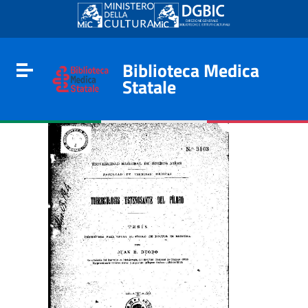
Go to content
Go to the navigation menu
Go to the footer
Biblioteca Medica
Toggle navigation
Statale
e