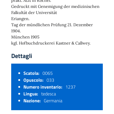
prakt. Atzt in Kochel.
Gedruckt mit Genemigung der medizinischen
Falkultät der Universität
Eriangen.
Tag der mündlichen Prüfung 21. Dezember
1904.
München 1905
kgl. Hofbuchdruckerei Kastner & Callwey.
Dettagli
Scatola:
0065
Opuscolo:
033
Numero inventario:
1237
Lingua:
tedesca
Nazione:
Germania