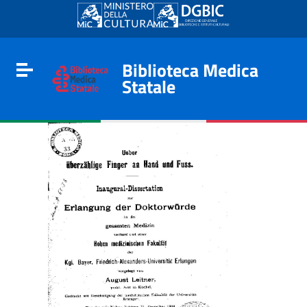
Go to content
Go to the navigation menu
Go to the footer
Biblioteca Medica
Toggle navigation
Statale
e