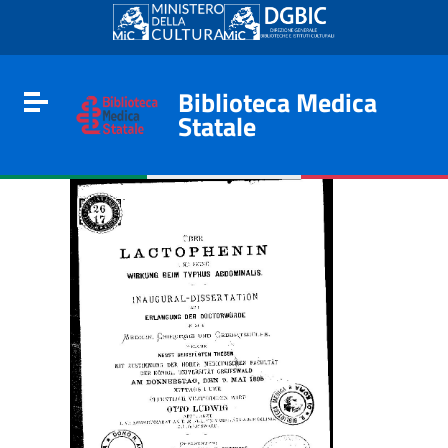
Go to content
Go to the navigation menu
Go to the footer
Biblioteca Medica
Toggle navigation
Statale
e