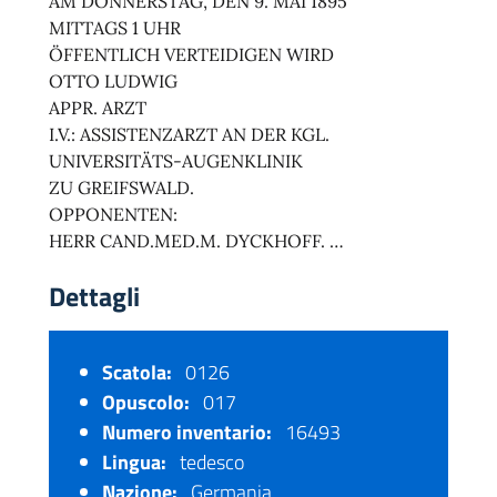
AM DONNERSTAG, DEN 9. MAI 1895
MITTAGS 1 UHR
ÖFFENTLICH VERTEIDIGEN WIRD
OTTO LUDWIG
APPR. ARZT
I.V.: ASSISTENZARZT AN DER KGL.
UNIVERSITÄTS-AUGENKLINIK
ZU GREIFSWALD.
OPPONENTEN:
HERR CAND.MED.M. DYCKHOFF. …
Dettagli
Scatola:
0126
Opuscolo:
017
Numero inventario:
16493
Lingua:
tedesco
Nazione:
Germania