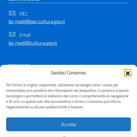
PEC
bs-medi@pec.cultura.gov.it
Email
bs-medi@cultura.gov.it
SEGUICI SU
Gestisci Consenso
Per fornire le migliori esperienze, utilizziamo tecnologie come i cookie per
memorizzare e/o accedere alle informazioni del dispositivo. Il consenso a queste
tecnologie ci permetterà di elaborare dati come il comportamento di navigazione
Copyright © 2021 - 2026
o ID unici su questo sito. Non acconsentire o ritirare il consenso può influire
negativamente su alcune caratteristiche e funzioni.
Useful Links Section
Privacy
|
Cookie policy
|
Contatti
|
Dichiarazione di
accessibilità
|
Crediti
| Realizzato da
Inera
Accetta