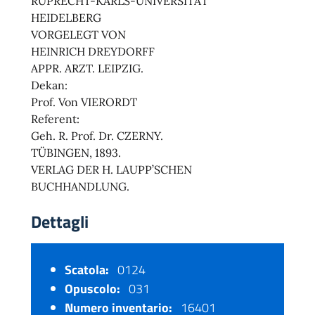
RUPRECHT-KARLS-UNIVERSITÄT
HEIDELBERG
VORGELEGT VON
HEINRICH DREYDORFF
APPR. ARZT. LEIPZIG.
Dekan:
Prof. Von VIERORDT
Referent:
Geh. R. Prof. Dr. CZERNY.
TÜBINGEN, 1893.
VERLAG DER H. LAUPP’SCHEN
BUCHHANDLUNG.
Dettagli
Scatola:
0124
Opuscolo:
031
Numero inventario:
16401