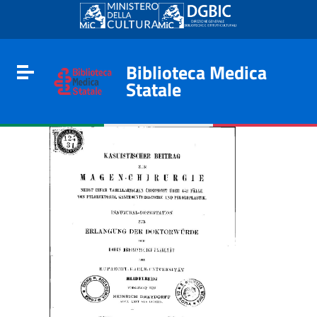
Go to content
Go to the navigation menu
Go to the footer
Biblioteca Medica
Toggle navigation
Statale
e