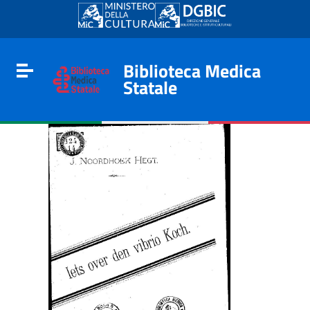
Go to content
Go to the navigation menu
Go to the footer
Biblioteca Medica
Toggle navigation
Statale
e