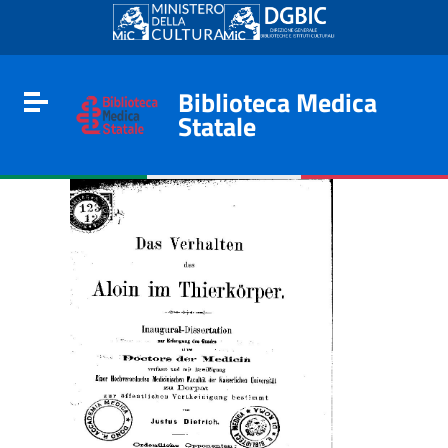
Go to content
Go to the navigation menu
Go to the footer
Biblioteca Medica
Toggle navigation
Statale
e