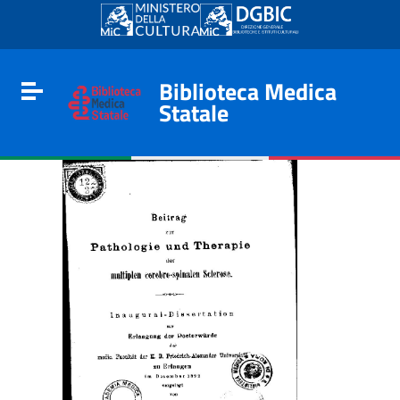
Go to content
Go to the navigation menu
Go to the footer
Biblioteca Medica
Toggle navigation
Statale
e