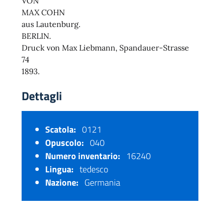
VON
MAX COHN
aus Lautenburg.
BERLIN.
Druck von Max Liebmann, Spandauer-Strasse
74
1893.
Dettagli
Scatola:
0121
Opuscolo:
040
Numero inventario:
16240
Lingua:
tedesco
Nazione:
Germania