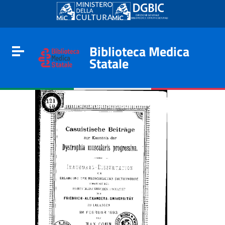
Go to content
Go to the navigation menu
Go to the footer
Biblioteca Medica
Toggle navigation
Statale
e