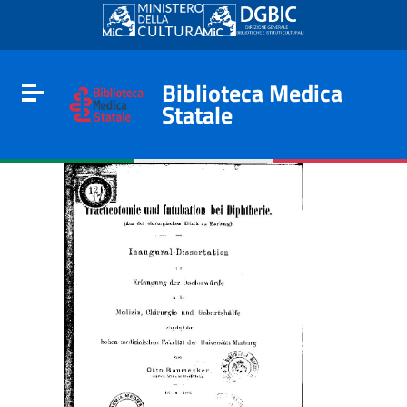
Go to content
Go to the navigation menu
Go to the footer
Biblioteca Medica
Toggle navigation
Statale
e