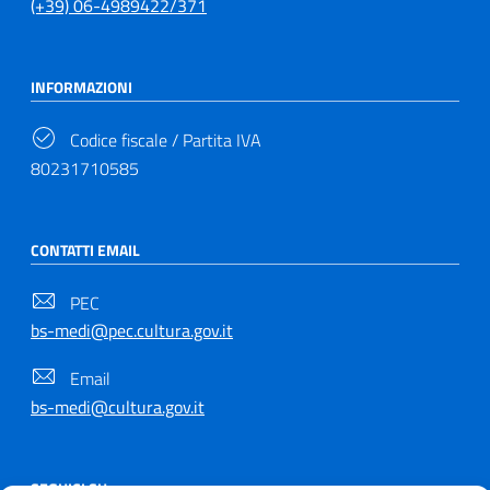
(+39) 06-4989422/371
INFORMAZIONI
Codice fiscale / Partita IVA
80231710585
CONTATTI EMAIL
PEC
bs-medi@pec.cultura.gov.it
Email
bs-medi@cultura.gov.it
SEGUICI SU