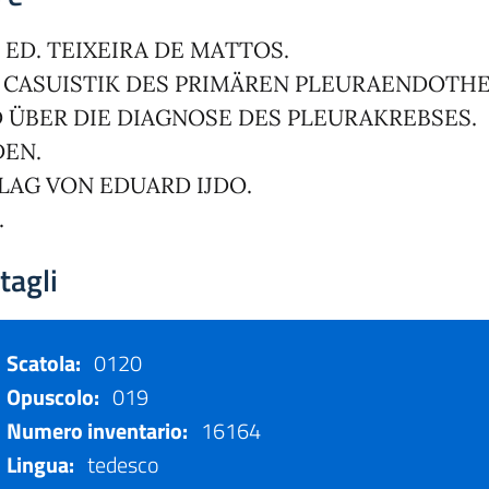
. ED. TEIXEIRA DE MATTOS.
 CASUISTIK DES PRIMÄREN PLEURAENDOTH
 ÜBER DIE DIAGNOSE DES PLEURAKREBSES.
DEN.
LAG VON EDUARD IJDO.
.
tagli
Scatola:
0120
Opuscolo:
019
Numero inventario:
16164
Lingua:
tedesco