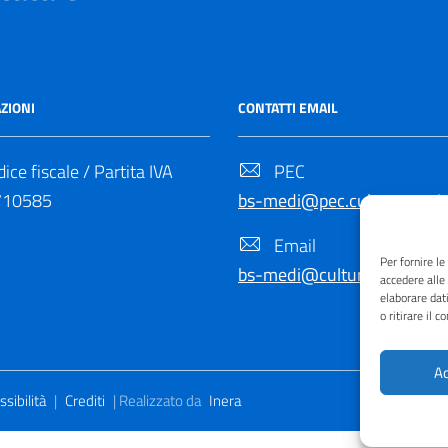
ZIONI
CONTATTI EMAIL
ice fiscale / Partita IVA
PEC
710585
bs-medi@pec.cultura.gov.it
Email
Per fornire l
bs-medi@cultura.gov.it
accedere alle
elaborare dat
o ritirare il 
Ac
sibilità
|
Crediti
| Realizzato da
Inera