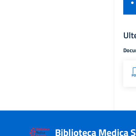
Ult
Docu
Biblioteca Medica S