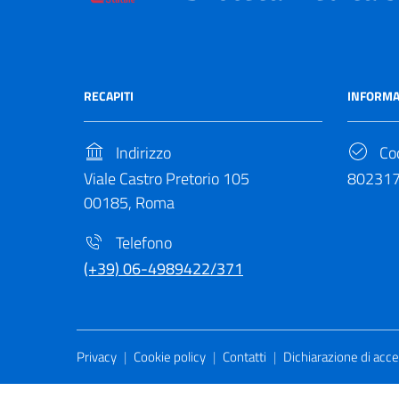
RECAPITI
INFORMA
Indirizzo
Cod
Viale Castro Pretorio 105
80231
00185, Roma
Telefono
(+39) 06-4989422/371
Useful Links Section
Privacy
|
Cookie policy
|
Contatti
|
Dichiarazione di acces