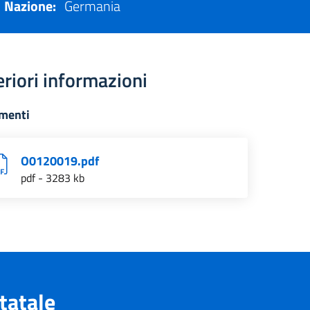
Nazione:
Germania
eriori informazioni
menti
O0120019.pdf
pdf - 3283 kb
tatale