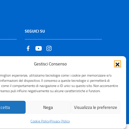
SEGUICI SU
Gestisci Consenso
Copyright © 2021 - 2026
e migliori esperienze, utilizziamo tecnologie come i cookie per memorizzare e/o
 informazioni del dispositivo. Il consenso a queste tecnologie ci permetterà di
i come il comportamento di navigazione o ID unici su questo sito. Non acconsentire
consenso può influire negativamente su alcune caratteristiche e funzioni.
cetta
Nega
Visualizza le preferenze
Cookie Policy
Privacy Policy