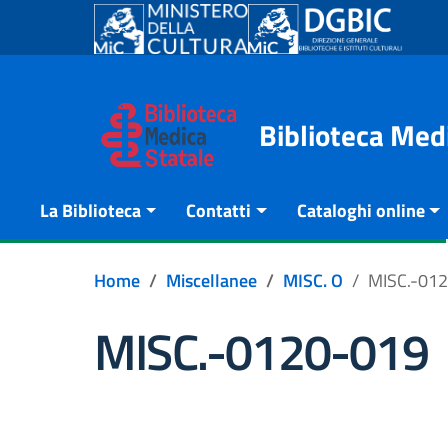
Go to content
Go to the navigation menu
Go to the footer
Biblioteca Med
La Biblioteca
Contatti
Cataloghi online
Home
Miscellanee
MISC. O
MISC.-01
MISC.-0120-019