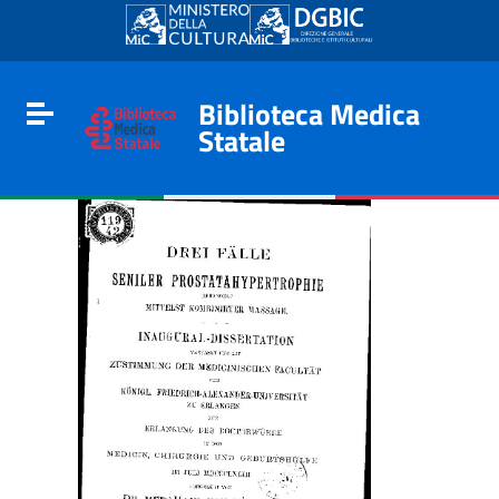
Go to content
Go to the navigation menu
Go to the footer
Biblioteca Medica
Toggle navigation
Statale
e