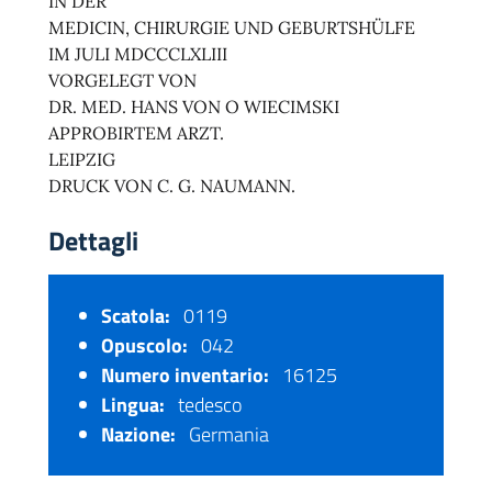
IN DER
MEDICIN, CHIRURGIE UND GEBURTSHÜLFE
IM JULI MDCCCLXLIII
VORGELEGT VON
DR. MED. HANS VON O WIECIMSKI
APPROBIRTEM ARZT.
LEIPZIG
DRUCK VON C. G. NAUMANN.
Dettagli
Scatola:
0119
Opuscolo:
042
Numero inventario:
16125
Lingua:
tedesco
Nazione:
Germania