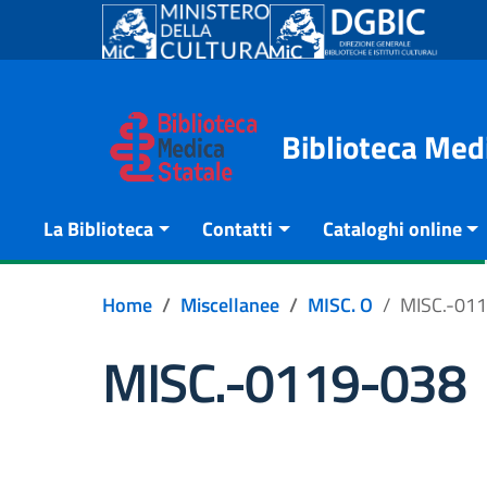
Go to content
Go to the navigation menu
Go to the footer
Biblioteca Med
La Biblioteca
Contatti
Cataloghi online
Home
Miscellanee
MISC. O
MISC.-01
MISC.-0119-038