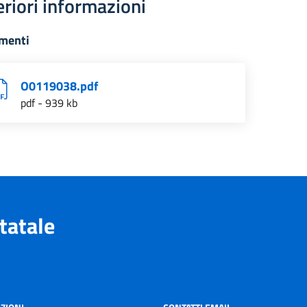
eriori informazioni
menti
O0119038.pdf
pdf - 939 kb
tatale