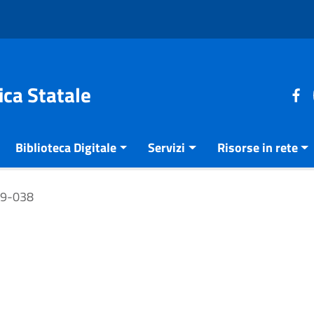
ica Statale
Biblioteca Digitale
Servizi
Risorse in rete
19-038