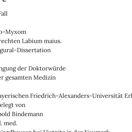
Fall
ro-Myxom
rechten Labium maius.
gural-Dissertation
angung der Doktorwürde
er gesamten Medizin
ayerischen Friedrich-Alexanders-Universität Er
elegt von
pold Bindemann
. med.