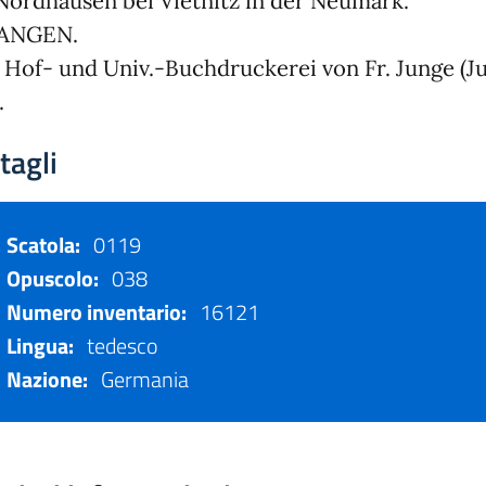
Nordhausen bei Vietnitz in der Neumark.
ANGEN.
. Hof- und Univ.-Buchdruckerei von Fr. Junge (J
.
tagli
Scatola:
0119
Opuscolo:
038
Numero inventario:
16121
Lingua:
tedesco
Nazione:
Germania