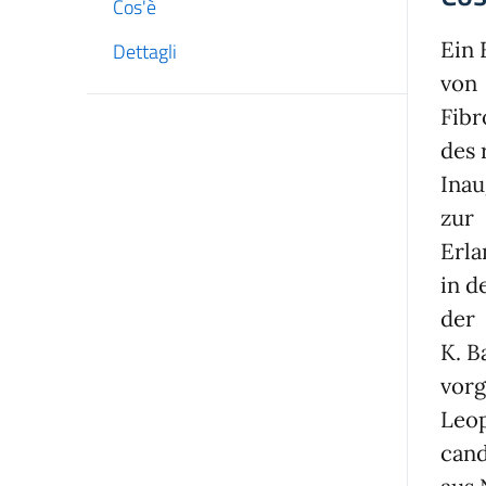
Cos'è
Ein 
Dettagli
von
Fib
des 
Inau
zur
Erl
in d
der
K. B
vorg
Leo
cand