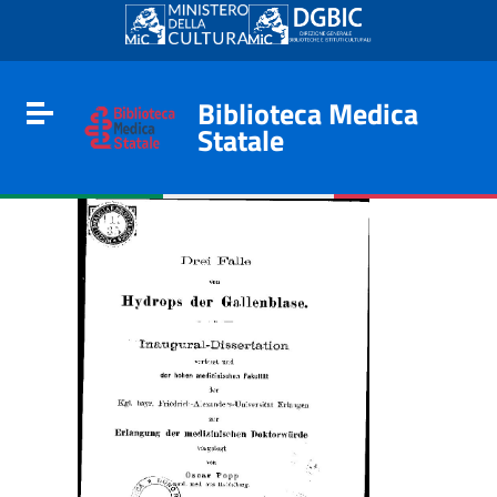
Go to content
Go to the navigation menu
Go to the footer
Biblioteca Medica
Toggle navigation
Statale
e