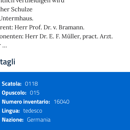
ntlich vertheidigen wird
her Schulze
Untermhaus.
rent: Herr Prof. Dr. v. Bramann.
nenten: Herr Dr. E. F. Müller, pract. Arzt.
r …
tagli
Scatola:
0118
Opuscolo:
015
Numero inventario:
16040
Lingua:
tedesco
Nazione:
Germania