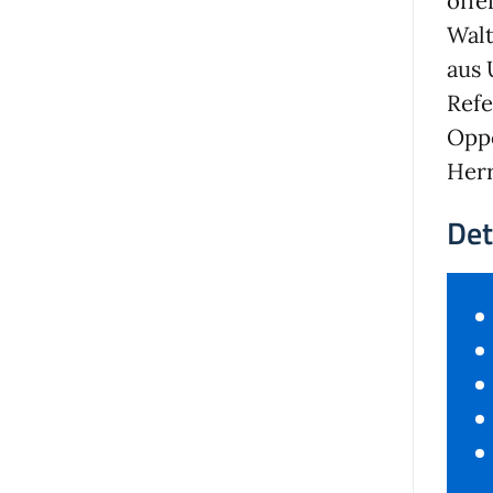
öffe
Walt
aus 
Refe
Oppo
Her
Det