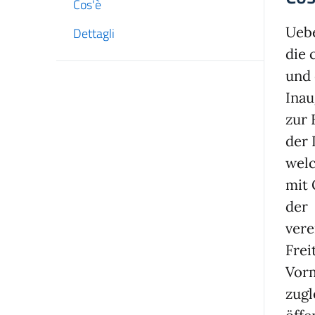
Cos'è
Ueb
Dettagli
die 
und 
Inau
zur 
der 
wel
mit 
der
vere
Frei
Vorm
zugl