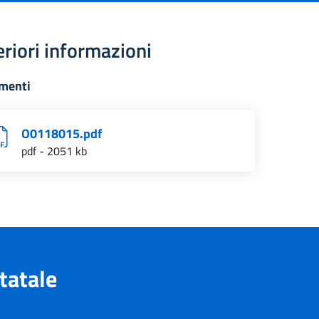
eriori informazioni
menti
O0118015.pdf
pdf - 2051 kb
tatale