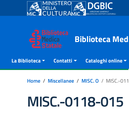
Go to content
Go to the navigation menu
Go to the footer
Biblioteca Med
La Biblioteca
Contatti
Cataloghi online
Home
Miscellanee
MISC. O
MISC.-01
MISC.-0118-015