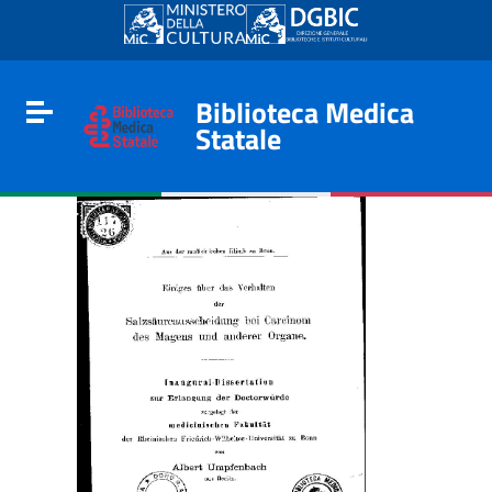
Go to content
Go to the navigation menu
Go to the footer
Biblioteca Medica
Toggle navigation
Statale
e