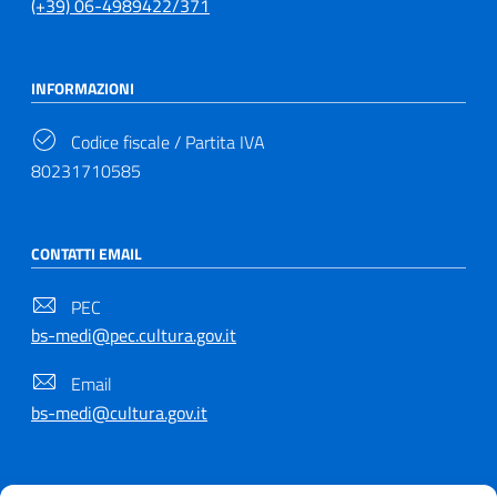
(+39) 06-4989422/371
INFORMAZIONI
Codice fiscale / Partita IVA
80231710585
CONTATTI EMAIL
PEC
bs-medi@pec.cultura.gov.it
Email
bs-medi@cultura.gov.it
SEGUICI SU