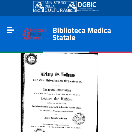
Go to content
Go to the navigation menu
Go to the footer
Biblioteca Medica
Toggle navigation
Statale
e