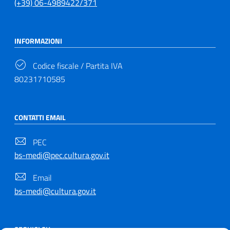
(+39) 06-4989422/371
INFORMAZIONI
Codice fiscale / Partita IVA
80231710585
CONTATTI EMAIL
PEC
bs-medi@pec.cultura.gov.it
Email
bs-medi@cultura.gov.it
SEGUICI SU