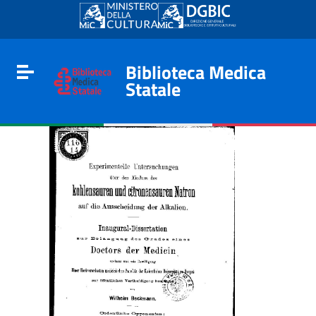
Go to content
Go to the navigation menu
Go to the footer
Biblioteca Medica
Toggle navigation
Statale
e