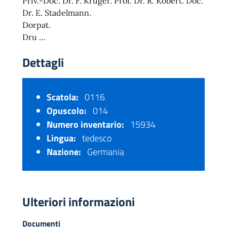
Priv.-Doc. Dr. F. Krüger. Prof. Dr. R. Kobert. Doc.
Dr. E. Stadelmann.
Dorpat.
Dru …
Dettagli
Scatola:
0116
Opuscolo:
014
Numero inventario:
15934
Lingua:
tedesco
Nazione:
Germania
Ulteriori informazioni
Documenti