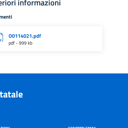
eriori informazioni
menti
O0114021.pdf
pdf - 999 kb
tatale