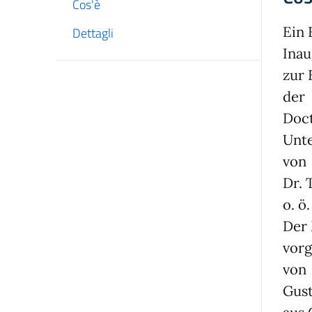
Cos'è
Ein 
Dettagli
Inau
zur 
der
Doct
Unt
von
Dr. 
o. ö
Der 
vorg
von
Gust