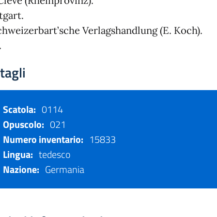
Cleve (Rheinprovinz).
tgart.
chweizerbart’sche Verlagshandlung (E. Koch).
.
tagli
Scatola:
0114
Opuscolo:
021
Numero inventario:
15833
Lingua:
tedesco
Nazione:
Germania