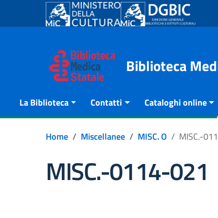
Go to content
Go to the navigation menu
Go to the footer
Biblioteca Med
La Biblioteca
Contatti
Cataloghi online
Home
Miscellanee
MISC. O
MISC.-01
MISC.-0114-021