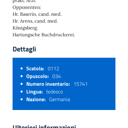
prakt. Arzt.
Opponenten:
Hr. Baserin, cand. med.
Hr. Arens, cand. med.
Königsberg.
Hartungsche Buchdruckerei.
Dettagli
Scatola:
0112
Opuscolo:
034
Numero inventario:
15741
Lingua:
tedesco
Nazione:
Germania
Ulteriori informazioni