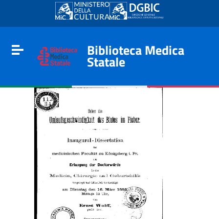
Go to content
Go to the navigation menu
Go to the footer
Biblioteca Medica
Toggle navigation
Statale
e