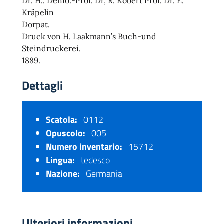
Dr. H.. Dehio.-Prof. Dr, R. Köbert Prof. Dr. E.
Kräpelin
Dorpat.
Druck von H. Laakmann’s Buch-und
Steindruckerei.
1889.
Dettagli
Scatola:
0112
Opuscolo:
005
Numero inventario:
15712
Lingua:
tedesco
Nazione:
Germania
Ulteriori informazioni