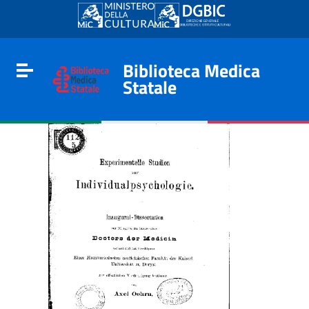
Go to content
Go to the navigation menu
Go to the footer
Biblioteca Medica
Toggle navigation
Statale
e