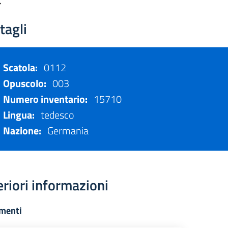
.
tagli
Scatola:
0112
Opuscolo:
003
Numero inventario:
15710
Lingua:
tedesco
Nazione:
Germania
eriori informazioni
menti