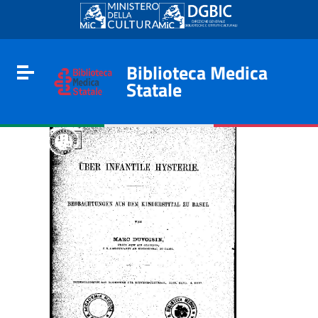
Go to content
Go to the navigation menu
Go to the footer
Biblioteca Medica
Toggle navigation
Statale
e