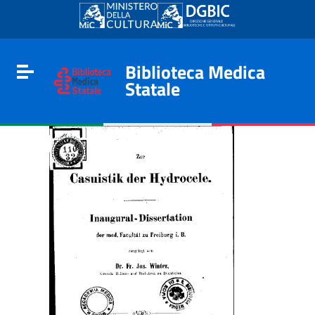
Go to content
Go to the navigation menu
Go to the footer
Biblioteca Medica
Toggle navigation
Statale
e