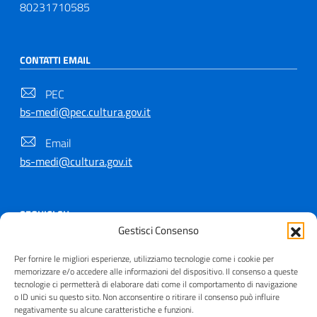
80231710585
CONTATTI EMAIL
PEC
bs-medi@pec.cultura.gov.it
Email
bs-medi@cultura.gov.it
SEGUICI SU
Gestisci Consenso
Per fornire le migliori esperienze, utilizziamo tecnologie come i cookie per
memorizzare e/o accedere alle informazioni del dispositivo. Il consenso a queste
tecnologie ci permetterà di elaborare dati come il comportamento di navigazione
Copyright © 2021 - 2026
o ID unici su questo sito. Non acconsentire o ritirare il consenso può influire
negativamente su alcune caratteristiche e funzioni.