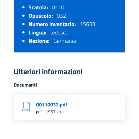
Scatola:
0110
Opuscolo:
032
Numero inventario:
15633
Lingua:
tedesco
Nazione:
Germania
Ulteriori informazioni
Documenti
O0110032.pdf
pdf - 1957 kb