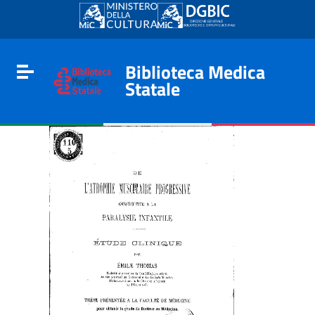
Go to content
Go to the navigation menu
Go to the footer
Biblioteca Medica
Toggle navigation
Statale
e