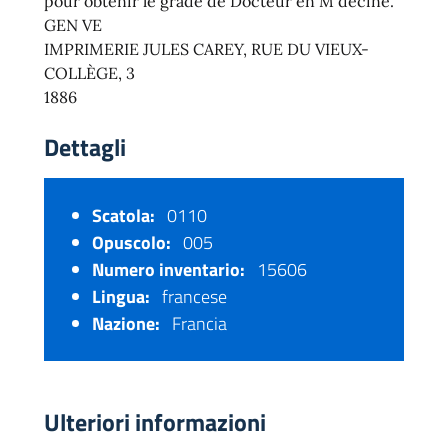
pour obtenir le grade de Docteur en M decine.
GEN VE
IMPRIMERIE JULES CAREY, RUE DU VIEUX-
COLLÈGE, 3
1886
Dettagli
Scatola:
0110
Opuscolo:
005
Numero inventario:
15606
Lingua:
francese
Nazione:
Francia
Ulteriori informazioni