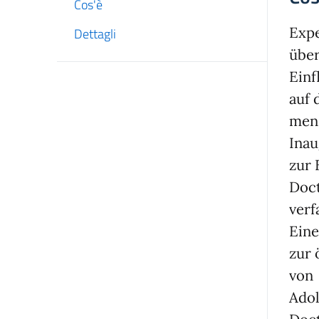
Cos'è
Exp
Dettagli
über
Einf
auf 
mens
Inau
zur 
Doct
verf
Eine
zur 
von
Adol