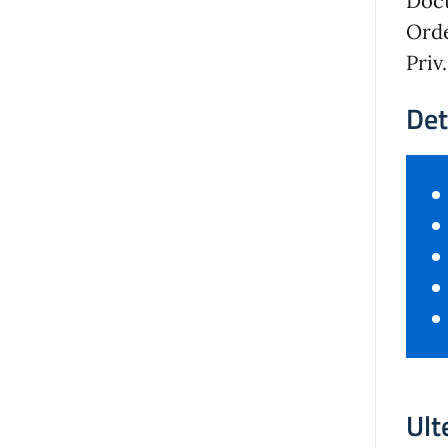
Doct
Ord
Priv
Det
Ult