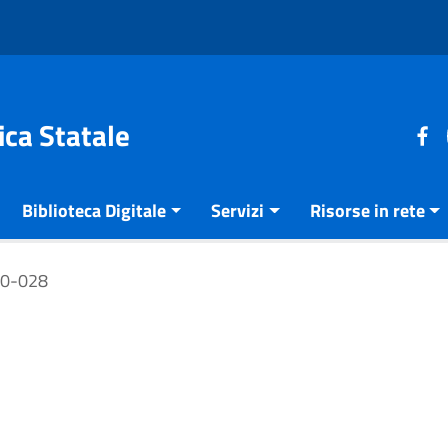
ica Statale
Biblioteca Digitale
Servizi
Risorse in rete
00-028