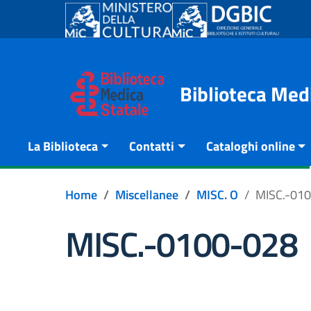
Go to content
Go to the navigation menu
Go to the footer
Biblioteca Med
La Biblioteca
Contatti
Cataloghi online
Home
Miscellanee
MISC. O
MISC.-01
MISC.-0100-028