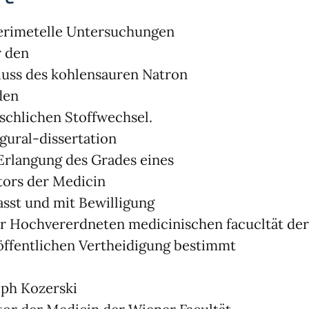
erimetelle Untersuchungen
 den
luss des kohlensauren Natron
den
chlichen Stoffwechsel.
gural-dissertation
Erlangung des Grades eines
ors der Medicin
asst und mit Bewilligung
r Hochvererdneten medicinischen facucltät der 
öffentlichen Vertheidigung bestimmt
ph Kozerski