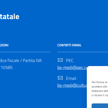
tatale
ZIONI
CONTATTI EMAIL
ice fiscale / Partita IVA
PEC
710585
bs-medi@pec.cultura.gov.it
Email
Per fornire l
bs-medi@cultura.gov.it
accedere alle
elaborare dat
o ritirare il 