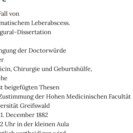
Fall von
matischem Leberabscess.
gural-Dissertation
angung der Doctorwürde
er
cin, Chirurgie und Geburtshülfe,
che
t beigefügten Thesen
Zustimmung der Hohen Medicinischen Facultät
ersität Greifswald
1. December 1882
2 Uhr in der kleinen Aula