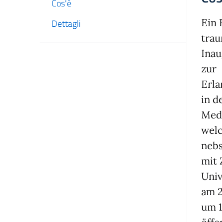
Cos'è
Ein 
Dettagli
trau
Inau
zur
Erl
in d
Medi
wel
nebs
mit 
Univ
am 2
um 1