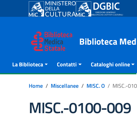
Go to content
Go to the navigation menu
Go to the footer
Biblioteca Med
La Biblioteca
Contatti
Cataloghi online
Home
Miscellanee
MISC. O
MISC.-01
MISC.-0100-009