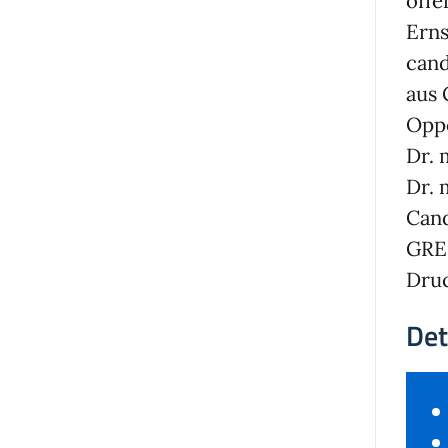
öffe
Erns
can
aus 
Opp
Dr. 
Dr. 
Cand
GRE
Druc
Det