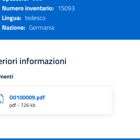
Numero inventario:
15093
Lingua:
tedesco
Nazione:
Germania
eriori informazioni
menti
O0100009.pdf
pdf - 726 kb