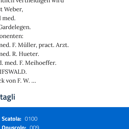
ntlich vertheidigen wird
t Weber,
d med.
Gardelegen.
onenten:
med. F. Müller, pract. Arzt.
med. R. Hueter.
. med. F. Meihoeffer.
IFSWALD.
k von F. W. …
tagli
Scatola:
0100
Opuscolo:
009