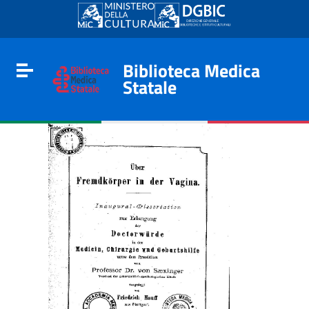
Go to content
Go to the navigation menu
Go to the footer
Biblioteca Medica
Toggle navigation
Statale
e