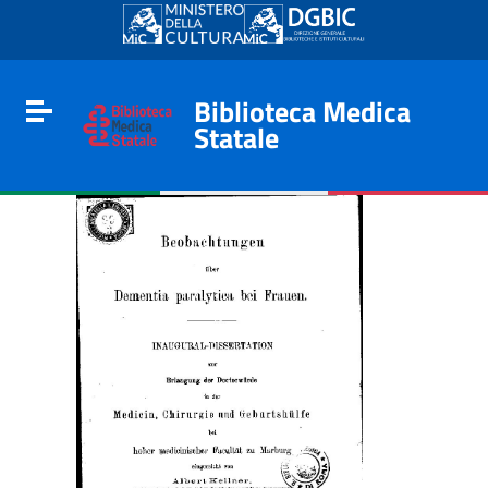
Go to content
Go to the navigation menu
Go to the footer
Biblioteca Medica
Toggle navigation
Statale
e