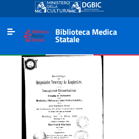
Go to content
Go to the navigation menu
Go to the footer
Biblioteca Medica
Toggle navigation
Statale
e