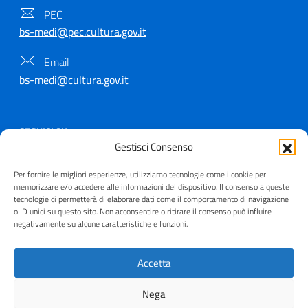
PEC
bs-medi@pec.cultura.gov.it
Email
bs-medi@cultura.gov.it
SEGUICI SU
Gestisci Consenso
Per fornire le migliori esperienze, utilizziamo tecnologie come i cookie per
memorizzare e/o accedere alle informazioni del dispositivo. Il consenso a queste
tecnologie ci permetterà di elaborare dati come il comportamento di navigazione
Copyright © 2021 - 2026
o ID unici su questo sito. Non acconsentire o ritirare il consenso può influire
negativamente su alcune caratteristiche e funzioni.
Useful Links Section
Privacy
|
Cookie policy
|
Contatti
|
Dichiarazione di
accessibilità
|
Crediti
| Realizzato da
Inera
Accetta
Nega