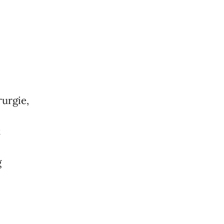
urgie,
t
g