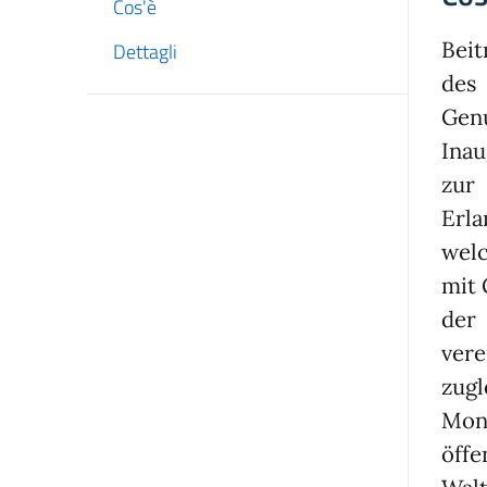
Cos'è
Beit
Dettagli
des
Genu
Inau
zur
Erla
wel
mit 
der
vere
zugl
Mont
öffe