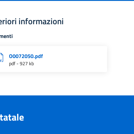
eriori informazioni
menti
O0072050.pdf
pdf - 927 kb
tatale