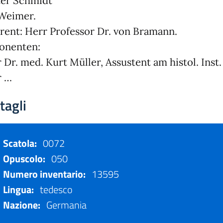
er Schmidt
Weimer.
rent: Herr Professor Dr. von Bramann.
onenten:
 Dr. med. Kurt Müller, Assustent am histol. Inst.
r …
tagli
Scatola:
0072
Opuscolo:
050
Numero inventario:
13595
Lingua:
tedesco
Nazione:
Germania