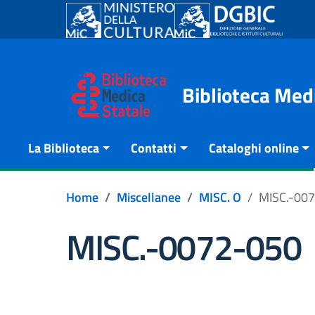
Go to content
Go to the navigation menu
Go to the footer
Biblioteca Med
La Biblioteca
Contatti
Cataloghi online
Home
Miscellanee
MISC. O
MISC.-00
MISC.-0072-050