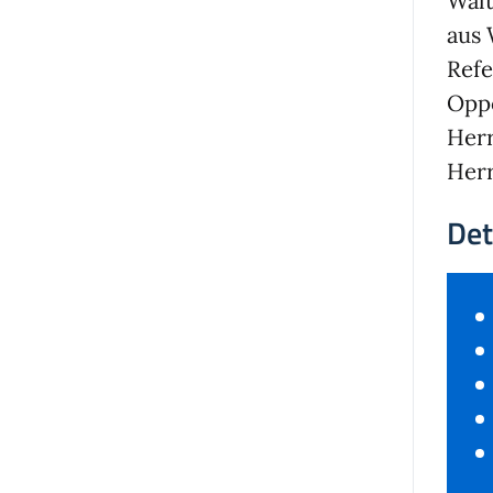
Walt
aus 
Refe
Opp
Herr
Her
Det