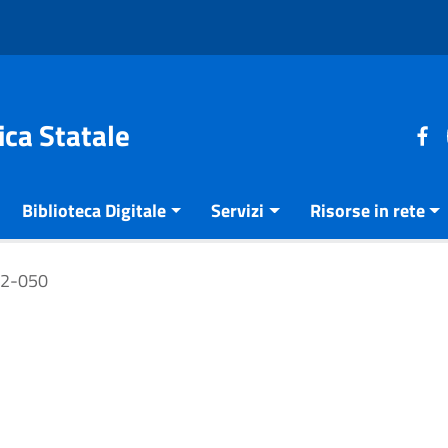
ica Statale
Biblioteca Digitale
Servizi
Risorse in rete
72-050